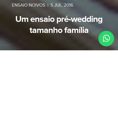
ENSAIO NOIVOS
|
5 JUL, 2016
Um ensaio pré-wedding
tamanho família
Então...
É assim mesmo e literalmente que consegui
definir como foi esse ensaio, pois era para ser
um pré-wedding mas ai um "serumaninho" lindo
demais da conta roubou totalmente a cena e o