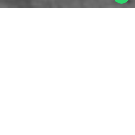
Quando o amor é verdadeiro
Percebe-se nos pequenos gestos, nos olhares
nos beijos mais ardentes
Pois o amor não escolhe quem nem ninguém.
O amor simplesmente acontece.